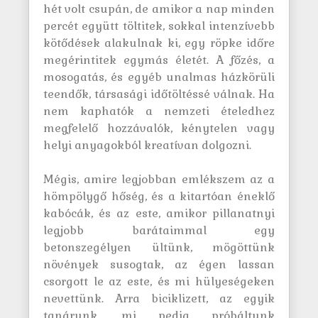
hét volt csupán, de amikor a nap minden
percét együtt töltitek, sokkal intenzívebb
kötődések alakulnak ki, egy röpke időre
megérintitek egymás életét. A főzés, a
mosogatás, és egyéb unalmas házkörüli
teendők, társasági időtöltéssé válnak. Ha
nem kaphatók a nemzeti ételedhez
megfelelő hozzávalók, kénytelen vagy
helyi anyagokból kreatívan dolgozni.
Mégis, amire legjobban emlékszem az a
hömpölygő hőség, és a kitartóan éneklő
kabócák, és az este, amikor pillanatnyi
legjobb barátaimmal egy
betonszegélyen ültünk, mögöttünk
növények susogtak, az égen lassan
csorgott le az este, és mi hülyeségeken
nevettünk. Arra biciklizett, az egyik
tanárunk, mi pedig próbáltunk