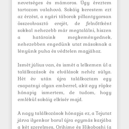
nevetséges és mámoros. Úgy éreztem
tartozom valahová. Sokáig kerestem ezt
az érzést, a nyári táborok pillantgyorsan
összeolvasztó erejét, de felnőttként
sokkal nehezebb már megtalálni, hiszen
a határaink megkeményednek,
nehezebben engedünk utat másoknak a
lényünk puha és védtelen magjához.
Ismét július van, és ismét a lelkemen ül a
találkozások és elválások nehéz súlya.
Hét év után újra találkoztam egy
csapatnyi olyan emberrel, akit egy röpke
hónapig ismertem, de tudom, hogy
emlékül sokáig elkísér majd.
A nagy találkozások hónapja ez, a Tejutat
járva ilyenkor borul újra egymás karjába
a két szerelmes, Orihime és Hikoboshi (a