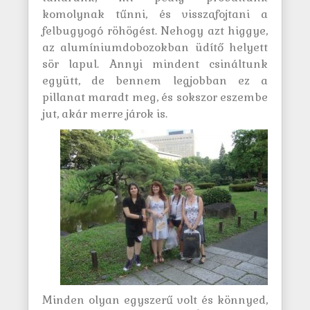
komolynak tűnni, és visszafojtani a
felbugyogó röhögést. Nehogy azt higgye,
az alumíniumdobozokban üdítő helyett
sör lapul. Annyi mindent csináltunk
együtt, de bennem legjobban ez a
pillanat maradt meg, és sokszor eszembe
jut, akár merre járok is.
Minden olyan egyszerű volt és könnyed,