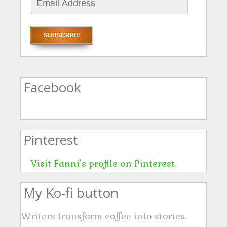
E
m
a
i
l
A
Facebook
d
d
r
Pinterest
e
s
Visit Fanni's profile on Pinterest.
s
My Ko-fi button
Writers transform coffee into stories.