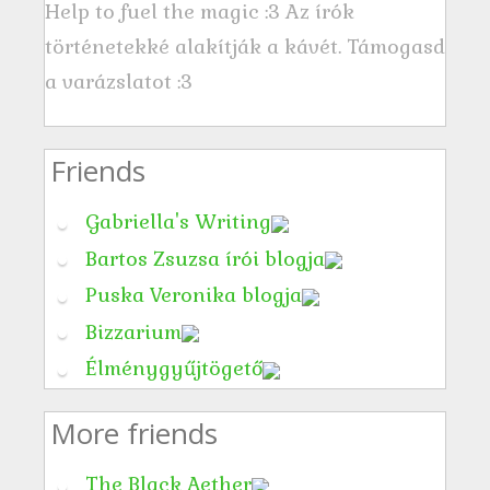
Help to fuel the magic :3 Az írók
történetekké alakítják a kávét. Támogasd
a varázslatot :3
Friends
Gabriella's Writing
Bartos Zsuzsa írói blogja
Puska Veronika blogja
Bizzarium
Élménygyűjtögető
More friends
The Black Aether