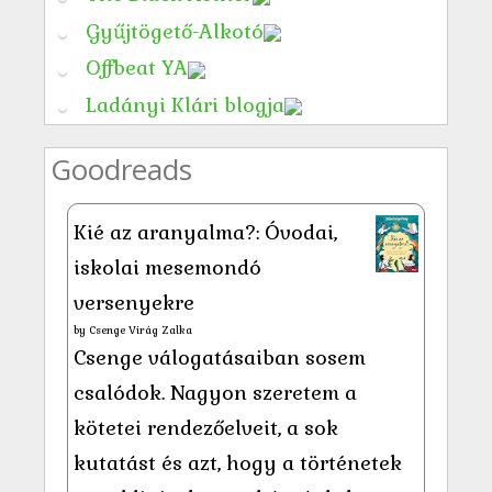
Gyűjtögető-Alkotó
Offbeat YA
Ladányi Klári blogja
Goodreads
Kié az aranyalma?: Óvodai,
iskolai mesemondó
versenyekre
by
Csenge Virág Zalka
Csenge válogatásaiban sosem
csalódok. Nagyon szeretem a
kötetei rendezőelveit, a sok
kutatást és azt, hogy a történetek