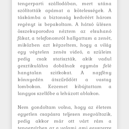
tengerparti szállodában, mert utána
szólították apámat a kötelességek. A
táskámba a biztonság kedvéért három
regényt is bepakoltam. A hátsó ülésen
összekuporodva néztem az elsuhanó
fákat, a telefonomról hallgattam a zenét,
miközben azt képzeltem, hogy a világ
egy végtelen zenés videó, a szüleim
pedig csak statiszták, akik vadul
gesztikulálva dobálnak egymás felé
hangtalan szitkokat. A napfény
könnyedén átszűrődött a vastag
lombokon. Kezemet kibújtattam a
langyos szellőbe a lehúzott ablakon.
Nem gondoltam volna, hogy az életem
egyetlen csapásra teljesen megváltozik,
pedig akkor már ott várt rám a
tengervízben az a valami, ami egyszerre