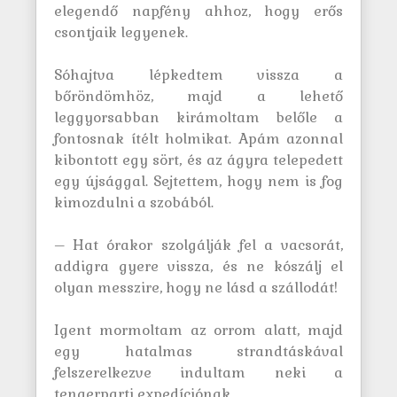
elegendő napfény ahhoz, hogy erős
csontjaik legyenek.
Sóhajtva lépkedtem vissza a
bőröndömhöz, majd a lehető
leggyorsabban kirámoltam belőle a
fontosnak ítélt holmikat. Apám azonnal
kibontott egy sört, és az ágyra telepedett
egy újsággal. Sejtettem, hogy nem is fog
kimozdulni a szobából.
– Hat órakor szolgálják fel a vacsorát,
addigra gyere vissza, és ne kószálj el
olyan messzire, hogy ne lásd a szállodát!
Igent mormoltam az orrom alatt, majd
egy hatalmas strandtáskával
felszerelkezve indultam neki a
tengerparti expedíciónak.