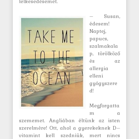
lelkesedésemet.
– Susan,
édesem!
Naptej,
papucs,
szalmakala
p, törölköző
és az
allergia
elleni
gyógyszere
d!
Megforgatta
m a
szememet. Angliában éltünk az isten
szerelmére! Ott, ahol a gyerekeknek D–
vitamint kell szedniük, mert nincs