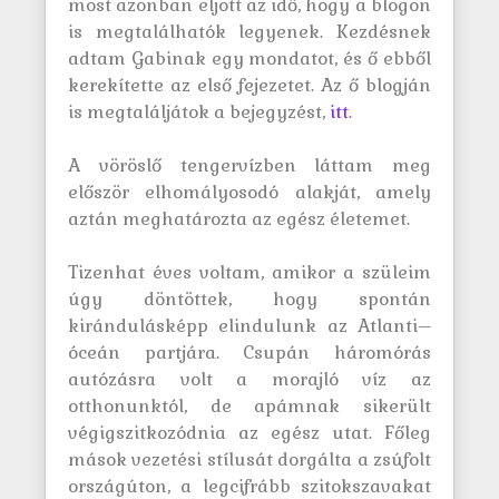
most azonban eljött az idő, hogy a blogon
is megtalálhatók legyenek. Kezdésnek
adtam Gabinak egy mondatot, és ő ebből
kerekítette az első fejezetet. Az ő blogján
is megtaláljátok a bejegyzést,
itt
.
A vöröslő tengervízben láttam meg
először elhomályosodó alakját, amely
aztán meghatározta az egész életemet.
Tizenhat éves voltam, amikor a szüleim
úgy döntöttek, hogy spontán
kirándulásképp elindulunk az Atlanti–
óceán partjára. Csupán háromórás
autózásra volt a morajló víz az
otthonunktól, de apámnak sikerült
végigszitkozódnia az egész utat. Főleg
mások vezetési stílusát dorgálta a zsúfolt
országúton, a legcifrább szitokszavakat