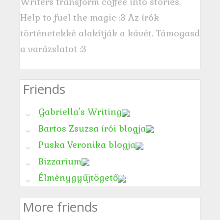
Writers transform coffee into stories.
Help to fuel the magic :3 Az írók
történetekké alakítják a kávét. Támogasd
a varázslatot :3
Friends
Gabriella's Writing
Bartos Zsuzsa írói blogja
Puska Veronika blogja
Bizzarium
Élménygyűjtögető
More friends