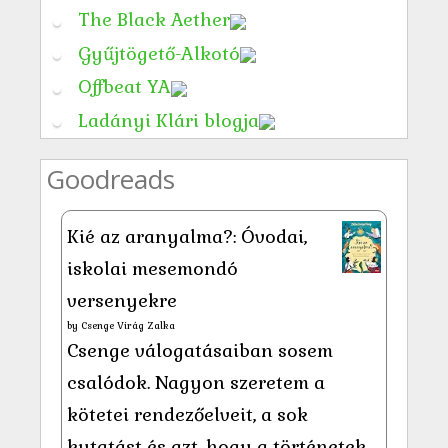
The Black Aether
Gyűjtögető-Alkotó
Offbeat YA
Ladányi Klári blogja
Goodreads
Kié az aranyalma?: Óvodai,
iskolai mesemondó
versenyekre
by
Csenge Virág Zalka
Csenge válogatásaiban sosem
csalódok. Nagyon szeretem a
kötetei rendezőelveit, a sok
kutatást és azt, hogy a történetek