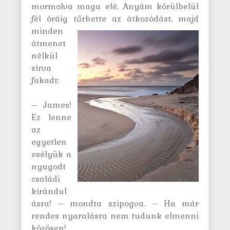
mormolva maga elé. Anyám körülbelül
fél óráig tűrhette az átkozódást, majd
minden
átmenet
nélkül
sírva
fakadt:
– James!
Ez lenne
az
egyetlen
esélyük a
nyugodt
családi
kirándul
ásra! – mondta szipogva. – Ha már
rendes nyaralásra nem tudunk elmenni
közösen!