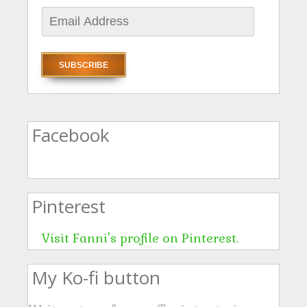
E
m
a
i
l
A
Facebook
d
d
r
Pinterest
e
s
Visit Fanni's profile on Pinterest.
s
My Ko-fi button