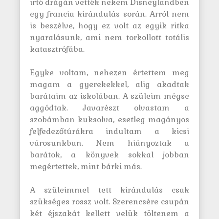
irtó drágán vették nekem Disneylandben
egy francia kirándulás során. Arról nem
is beszélve, hogy ez volt az egyik ritka
nyaralásunk, ami nem torkollott totális
katasztrófába.
Egyke voltam, nehezen értettem meg
magam a gyerekekkel, alig akadtak
barátaim az iskolában. A szüleim mégse
aggódtak. Javarészt olvastam a
szobámban kuksolva, esetleg magányos
felfedezőtúrákra indultam a kicsi
városunkban. Nem hiányoztak a
barátok, a könyvek sokkal jobban
megértettek, mint bárki más.
A szüleimmel tett kirándulás csak
szükséges rossz volt. Szerencsére csupán
két éjszakát kellett velük töltenem a