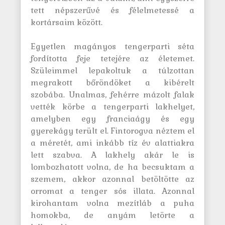
tett népszerűvé és félelmetessé a
kortársaim között.
Egyetlen magányos tengerparti séta
fordította feje tetejére az életemet.
Szüleimmel lepakoltuk a túlzottan
megrakott bőröndöket a kibérelt
szobába. Unalmas, fehérre mázolt falak
vették körbe a tengerparti lakhelyet,
amelyben egy franciaágy és egy
gyerekágy terült el. Fintorogva néztem el
a méretét, ami inkább tíz év alattiakra
lett szabva. A lakhely akár le is
lombozhatott volna, de ha becsuktam a
szemem, akkor azonnal betöltötte az
orromat a tenger sós illata. Azonnal
kirohantam volna mezítláb a puha
homokba, de anyám letörte a