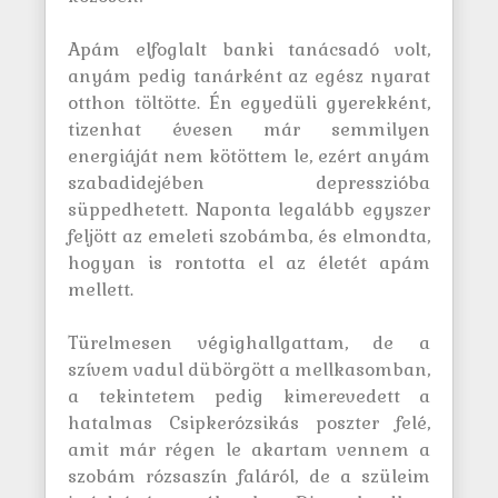
Apám elfoglalt banki tanácsadó volt,
anyám pedig tanárként az egész nyarat
otthon töltötte. Én egyedüli gyerekként,
tizenhat évesen már semmilyen
energiáját nem kötöttem le, ezért anyám
szabadidejében depresszióba
süppedhetett. Naponta legalább egyszer
feljött az emeleti szobámba, és elmondta,
hogyan is rontotta el az életét apám
mellett.
Türelmesen végighallgattam, de a
szívem vadul dübörgött a mellkasomban,
a tekintetem pedig kimerevedett a
hatalmas Csipkerózsikás poszter felé,
amit már régen le akartam vennem a
szobám rózsaszín faláról, de a szüleim