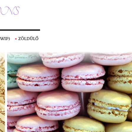
ONS
(WIP)
ZÖLDÜLŐ
LES