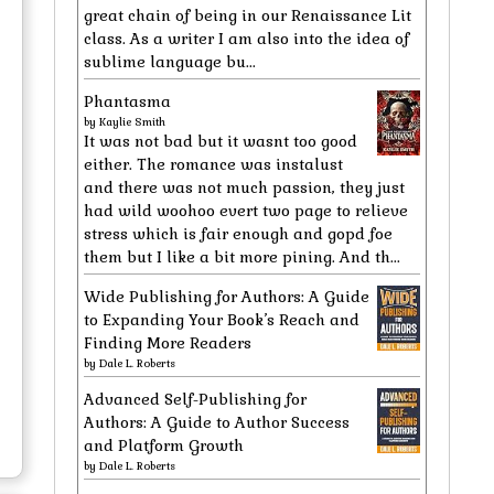
great chain of being in our Renaissance Lit
class. As a writer I am also into the idea of
sublime language bu...
Phantasma
by
Kaylie Smith
It was not bad but it wasnt too good
either. The romance was instalust
and there was not much passion, they just
had wild woohoo evert two page to relieve
stress which is fair enough and gopd foe
them but I like a bit more pining. And th...
Wide Publishing for Authors: A Guide
to Expanding Your Book’s Reach and
Finding More Readers
by
Dale L. Roberts
Advanced Self-Publishing for
Authors: A Guide to Author Success
and Platform Growth
by
Dale L. Roberts