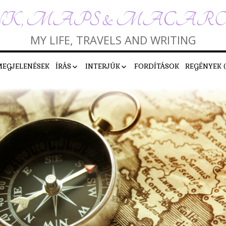
K, MAPS & MACAR
MY LIFE, TRAVELS AND WRITING
MEGJELENÉSEK
ÍRÁS
INTERJÚK
FORDÍTÁSOK
REGÉNYEK 
ÍRÓK EGYMÁS KÖZT
KÉRDEZTEM
NOVELLÁK
VÁLASZOLTAM
CALENDAR TA
VERSEK
PISZKOS TIZENKETTŐ
AJÁNLÓK
SZIMPLÁN MESÉS!