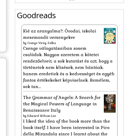
Goodreads
Kié az aranyalma?: Óvodai, iskolai
mesemondó versenyekre
by
Csenge Virág Zalka
Csenge válogatásaiban sosem
csalódok. Nagyon szeretem a kötetei
rendezőelveit, a sok kutatást és azt, hogy a
történetek nem klisések, nem bántóak,
hanem eredetiek és a kedvességet és egyéb
fontos értékekeket képviselnek. Remélem,
sok tan...
The Grammar of Angels: A Search for
the Magical Powers of Language in
Renaissance Italy
by
Edward Wilson-Lee
I liked the idea of the book more than the
book itself. I have been interested in Pico
della Mirandola since I learnt about the