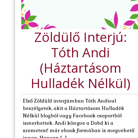
Zöldülő Interjú:
Tóth Andi
(Háztartásom
Hulladék Nélkül)
Első Zöldülő interjúmban Tóth Andival
beszélgetek, akit a Háztartásom Hulladék
Nélkül blogból vagy Facebook csoportból
ismerhettek. Andi könyve a Dobd ki a
szemetest! már ebook formában is megvehető
innen. Hogyan […]