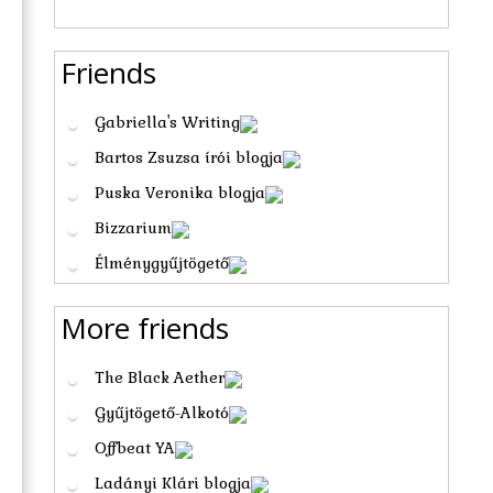
Friends
Gabriella's Writing
Bartos Zsuzsa írói blogja
Puska Veronika blogja
Bizzarium
Élménygyűjtögető
More friends
The Black Aether
Gyűjtögető-Alkotó
Offbeat YA
Ladányi Klári blogja