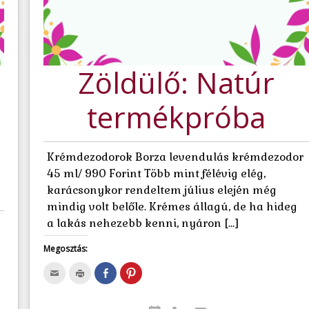
Zöldülő: Natúr
termékpróba
Krémdezodorok Borza levendulás krémdezodor
45 ml/ 990 Forint Több mint félévig elég,
karácsonykor rendeltem július elején még
mindig volt belőle. Krémes állagú, de ha hideg
a lakás nehezebb kenni, nyáron […]
Megosztás:
A
K
M
K
j
a
e
a
á
t
g
t
n
t
o
t
l
i
s
i