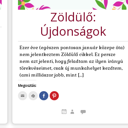
i
e
n
k
g
(
m
)
Ú
e
j
Zöldülő:
g
a
)
b
l
a
Újdonságok
k
b
a
n
n
y
Ezer éve (egészen pontosan január közepe óta)
í
l
nem jelentkeztem Zöldülő cikkel. Ez persze
i
k
nem azt jelenti, hogy feladtam az ilyen irányú
m
e
törekvéseimet, csak új munkahelyet kezdtem,
g
)
(ami milliószor jobb, mint […]
Megosztás:
A
K
M
K
j
a
e
a
á
t
g
t
n
t
o
t
l
i
s
i
á
n
z
n
s
t
t
t
e
s
á
s
g
i
s
o
y
d
F
n